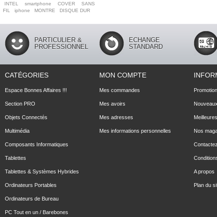
INTEL
smartphone
COVER
SANS
FIL
iphone
MONTRE
DISQUE DUR
PARTICULIER &
ECHANGE
PROFESSIONNEL
STANDARD
CATÉGORIES
MON COMPTE
INFOR
Espace Bonnes Affaires !!!
Mes commandes
Promotio
Section PRO
Mes avoirs
Nouveaux
Objets Connectés
Mes adresses
Meilleure
Multimédia
Mes informations personnelles
Nos maga
Composants Informatiques
Contacte
Tablettes
Conditions
Tablettes & Systèmes Hybrides
A propos
Ordinateurs Portables
Plan du si
Ordinateurs de Bureau
PC Tout en un / Barebones