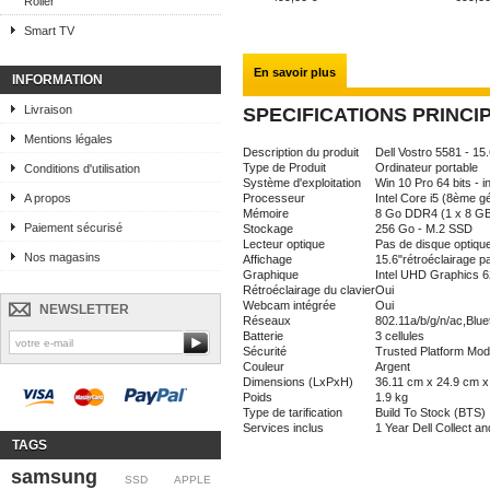
Roller
Smart TV
En savoir plus
INFORMATION
Livraison
SPECIFICATIONS PRINCI
Mentions légales
Description du produit
Dell Vostro 5581 - 1
Type de Produit
Ordinateur portable
Conditions d'utilisation
Système d'exploitation
Win 10 Pro 64 bits - in
A propos
Processeur
Intel Core i5 (8ème 
Mémoire
8 Go DDR4 (1 x 8 G
Paiement sécurisé
Stockage
256 Go - M.2 SSD
Lecteur optique
Pas de disque optiqu
Nos magasins
Affichage
15.6"rétroéclairage p
Graphique
Intel UHD Graphics 
Rétroéclairage du clavier
Oui
Webcam intégrée
Oui
NEWSLETTER
Réseaux
802.11a/b/g/n/ac,Blue
Batterie
3 cellules
Sécurité
Trusted Platform Modu
Couleur
Argent
Dimensions (LxPxH)
36.11 cm x 24.9 cm x
Poids
1.9 kg
Type de tarification
Build To Stock (BTS)
Services inclus
1 Year Dell Collect a
TAGS
samsung
SSD
APPLE