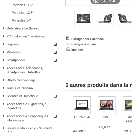
AGRANDIR
Portables 11.6"
Portables 13.3"
Portables 14"
Ordinateurs de Bureau
PC Tout en un / Barebones
Partager sur Facebook
Logiciels
Envoyer à un ami
Imprimer
Moniteurs
Smartphones
Accessoires Téléphones,
Smartphones, Tablettes
Objets d'espionnage
5 autres produits dans la
Jouets et Cadeaux
Sécurité et Domotique
Accessoires e-Cigarettes, e-
Cigarettes
Accessoires & Périphériques
HP 250 G6
Dell...
Ac
Informatique
-...
Aspi
859,00 €
Scooters Monocycle - Scooter's
499,00 €
699,00