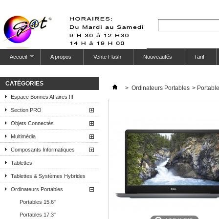
Accueil
A propos
Vente Flash
Nouveautés
Tarif
CATÉGORIES
>
Ordinateurs Portables
>
Portable
Espace Bonnes Affaires !!!
Section PRO
Objets Connectés
Multimédia
Composants Informatiques
Tablettes
Tablettes & Systèmes Hybrides
Ordinateurs Portables
Portables 15.6"
Portables 17.3"