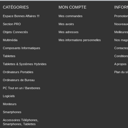
CATÉGORIES
MON COMPTE
INFOR
Espace Bonnes Affaires !!!
Mes commandes
Promotio
Section PRO
Mes avoirs
Nouveaux
Objets Connectés
Mes adresses
Meilleure
Multimédia
Mes informations personnelles
Nos maga
Composants Informatiques
Contacte
Tablettes
Conditions
Tablettes & Systèmes Hybrides
A propos
Ordinateurs Portables
Plan du si
Ordinateurs de Bureau
PC Tout en un / Barebones
Logiciels
Moniteurs
Smartphones
Accessoires Téléphones,
Smartphones, Tablettes