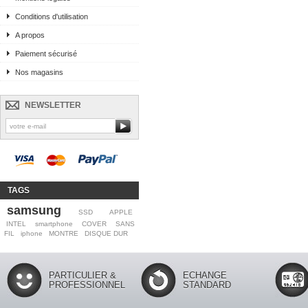
Conditions d'utilisation
A propos
Paiement sécurisé
Nos magasins
NEWSLETTER
TAGS
samsung
SSD
APPLE
INTEL
smartphone
COVER
SANS
FIL
iphone
MONTRE
DISQUE DUR
PARTICULIER &
ECHANGE
PROFESSIONNEL
STANDARD