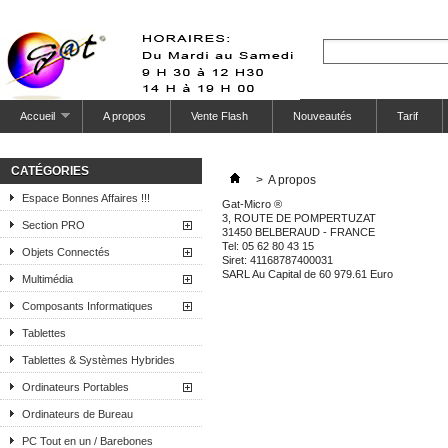
Accueil
A propos
Vente Flash
Nouveautés
Tarif
CATÉGORIES
>
A propos
Espace Bonnes Affaires !!!
Gat-Micro
®
3, ROUTE DE POMPERTUZAT
Section PRO
31450 BELBERAUD - FRANCE
Tel: 05 62 80 43 15
Objets Connectés
Siret: 41168787400031
SARL Au Capital de 60 979.61 Euro
Multimédia
Composants Informatiques
Tablettes
Tablettes & Systèmes Hybrides
Ordinateurs Portables
Ordinateurs de Bureau
PC Tout en un / Barebones