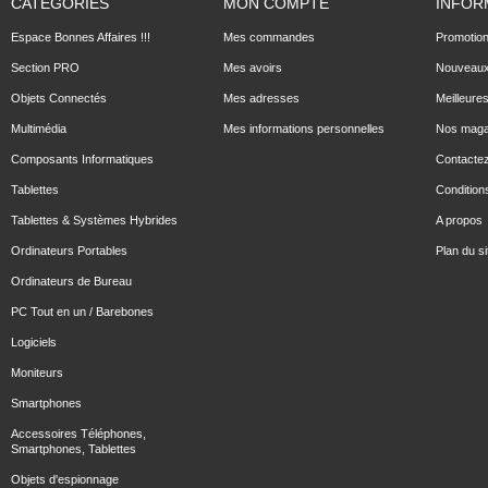
CATÉGORIES
MON COMPTE
INFOR
Espace Bonnes Affaires !!!
Mes commandes
Promotio
Section PRO
Mes avoirs
Nouveaux
Objets Connectés
Mes adresses
Meilleure
Multimédia
Mes informations personnelles
Nos maga
Composants Informatiques
Contacte
Tablettes
Conditions
Tablettes & Systèmes Hybrides
A propos
Ordinateurs Portables
Plan du si
Ordinateurs de Bureau
PC Tout en un / Barebones
Logiciels
Moniteurs
Smartphones
Accessoires Téléphones,
Smartphones, Tablettes
Objets d'espionnage