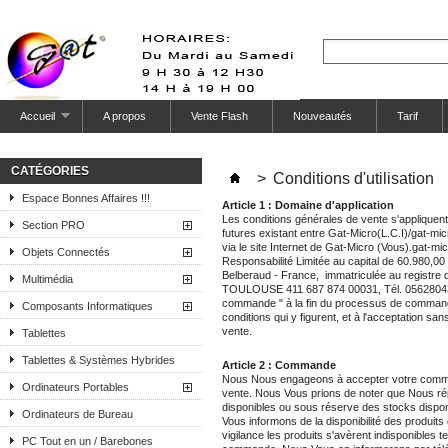
Accueil
A propos
Vente Flash
Nouveautés
Tarif
CATÉGORIES
>
Conditions d'utilisation
Espace Bonnes Affaires !!!
Article 1 : Domaine d'application
Les conditions générales de vente s'appliquent
Section PRO
futures existant entre Gat-Micro(L.C.I)/gat-mi
via le site Internet de Gat-Micro (Vous).gat-mi
Objets Connectés
Responsabilité Limitée au capital de 60.980,0
Belberaud - France, immatriculée au registr
Multimédia
TOULOUSE 411 687 874 00031, Tél. 0562804315. 
commande " à la fin du processus de command
Composants Informatiques
conditions qui y figurent, et à l'acceptation sa
vente.
Tablettes
Tablettes & Systèmes Hybrides
Article 2 : Commande
Nous Nous engageons à accepter votre comma
Ordinateurs Portables
vente. Nous Vous prions de noter que Nous ré
disponibles ou sous réserve des stocks dispo
Ordinateurs de Bureau
Vous informons de la disponibilité des produit
vigilance les produits s'avèrent indisponibles 
PC Tout en un / Barebones