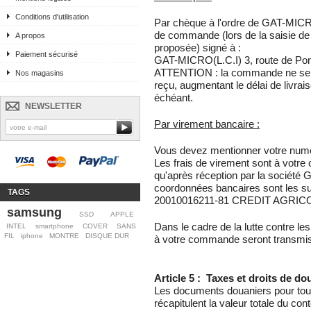
Conditions d'utilisation
Par chèque à l'ordre de GAT-MICRO
de commande (lors de la saisie de
A propos
proposée) signé à :
Paiement sécurisé
GAT-MICRO(L.C.I) 3, route de Pom
ATTENTION : la commande ne sera
Nos magasins
reçu, augmentant le délai de livrais
échéant.
NEWSLETTER
Par virement bancaire :
Vous devez mentionner votre numé
Les frais de virement sont à votr
qu'après réception par la société
coordonnées bancaires sont les s
TAGS
20010016211-81 CREDIT AGRI
samsung
SSD
APPLE
Dans le cadre de la lutte contre les
INTEL
smartphone
COVER
SANS
FIL
iphone
MONTRE
DISQUE DUR
à votre commande seront transmise
Article 5 : Taxes et droits de d
Les documents douaniers pour tous 
récapitulent la valeur totale du c