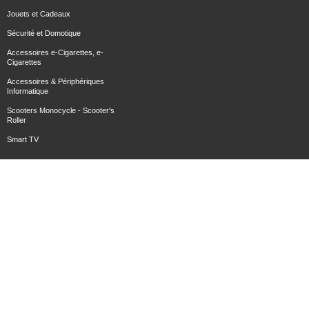
Jouets et Cadeaux
Sécurité et Domotique
Accessoires e-Cigarettes, e-
Cigarettes
Accessoires & Périphériques
Informatique
Scooters Monocycle - Scooter's
Roller
Smart TV