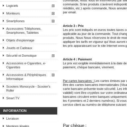
commande, Nous Vous en informerons par téléph
commande. Si les produits s'avèrent indisponi
Logiciels
réédités, etc.) après commande, Nous annule
par email.
Moniteurs
Smartphones
Article 3 : Prix
Accessoires Téléphones,
Les prix sont indiqués en euros toutes taxes co
Smartphones, Tablettes
applicable au jour de la commande. Tout chang
produits. Nous Nous réservons le droit de mo
Objets d'espionnage
appliquer les tarifs en vigueur qui Vous auron
les prix apparaissant sur le site Internet
www.ga
Jouets et Cadeaux
Sécurité et Domotique
Article 4 : Paiement
Accessoires e-Cigarettes, e-
Le prix est exigible immédiatement à la date 
Cigarettes
paiement, chèque bancaire, virement.
Accessoires & Périphériques
Informatique
Par cartes bancaires :
Les cartes émises par 
être des cartes bancaires internationales (Vis
Scooters Monocycle - Scooter's
carte bancaire présente toute sécurité. Les inf
Roller
validité) vont être cryptées sur votre ordinateu
bancaires circulent entre banques uniquemen
Smart TV
les 4 premiers et 2 derniers numéros). Si vous
service client au numéro de téléphone suivan
INFORMATION
Livraison
Par chèque :
Mentions légales