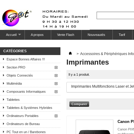
Accueil
A propos
Vente Flash
Nouveautés
Tarif
CATÉGORIES
>
Accessoires & Périphériques Inf
Espace Bonnes Affaires !!!
Imprimantes
Section PRO
Il y a 1 produit.
Objets Connectés
Multimédia
Imprimantes Multifonctions Laser et Je
Composants Informatiques
Tablettes
Tablettes & Systèmes Hybrides
Ordinateurs Portables
Canon P
Ordinateurs de Bureau
Canon PIX
PC Tout en un / Barebones