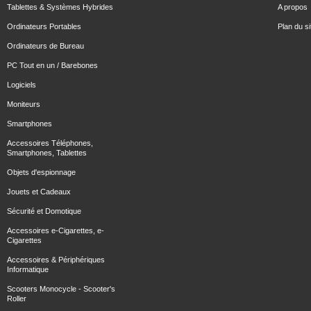
Tablettes & Systèmes Hybrides
A propos
Ordinateurs Portables
Plan du si
Ordinateurs de Bureau
PC Tout en un / Barebones
Logiciels
Moniteurs
Smartphones
Accessoires Téléphones,
Smartphones, Tablettes
Objets d'espionnage
Jouets et Cadeaux
Sécurité et Domotique
Accessoires e-Cigarettes, e-
Cigarettes
Accessoires & Périphériques
Informatique
Scooters Monocycle - Scooter's
Roller