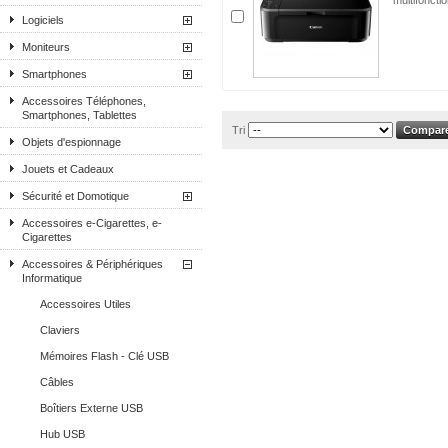
multifoncti
Logiciels
Moniteurs
Smartphones
Accessoires Téléphones,
Smartphones, Tablettes
Tri
Objets d'espionnage
Jouets et Cadeaux
Sécurité et Domotique
Accessoires e-Cigarettes, e-
Cigarettes
Accessoires & Périphériques
Informatique
Accessoires Utiles
Claviers
Mémoires Flash - Clé USB
Câbles
Boîtiers Externe USB
Hub USB