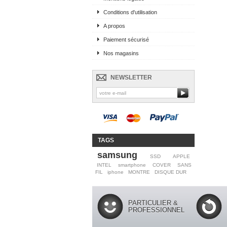
Conditions d'utilisation
A propos
Paiement sécurisé
Nos magasins
NEWSLETTER
TAGS
samsung
SSD
APPLE
INTEL
smartphone
COVER
SANS
FIL
iphone
MONTRE
DISQUE DUR
PARTICULIER &
PROFESSIONNEL