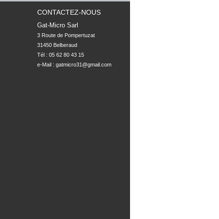
CONTACTEZ-NOUS
Gat-Micro Sarl
3 Route de Pompertuzat

31450 Belberaud
Tél : 05 62 80 43 15
e-Mail :
gatmicro31@gmail.com