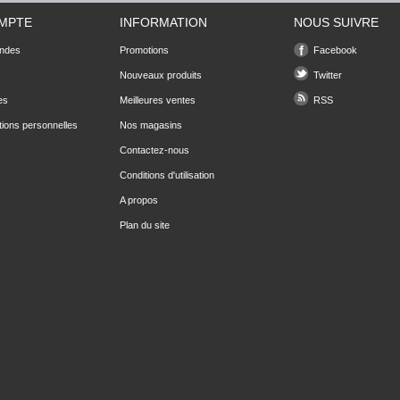
MPTE
INFORMATION
NOUS SUIVRE
ndes
Promotions
Facebook
Nouveaux produits
Twitter
es
Meilleures ventes
RSS
tions personnelles
Nos magasins
Contactez-nous
Conditions d'utilisation
A propos
Plan du site