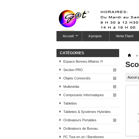
Accueil
A propos
Vente Flash
CATÉGORIES
>
Espace Bonnes Affaires !!!
Sco
Section PRO
Aucun p
Objets Connectés
Multimédia
Composants Informatiques
Tablettes
Tablettes & Systèmes Hybrides
Ordinateurs Portables
Ordinateurs de Bureau
PC Tout en un / Barebones