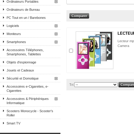
Ordinateurs Portables
Ordinateurs de Bureau
PC Tout en un / Barebones
Logiciels
LECTEUR
Moniteurs
Lecteur mp
Smartphones
Camera
Accessoires Téléphones,
Smartphones, Tablettes
Objets d'espionnage
Jouets et Cadeaux
Sécurité et Domotique
Tri
Accessoires e-Cigarettes, e-
Cigarettes
Accessoires & Périphériques
Informatique
Scooters Monocycle - Scooter's
Roller
Smart TV