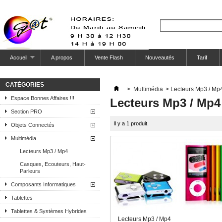
Accueil
A propos
Vente Flash
Nouveautés
Tarif
CATÉGORIES
>
Multimédia
>
Lecteurs Mp3 / Mp
Espace Bonnes Affaires !!!
Lecteurs Mp3 / Mp4
Section PRO
Il y a 1 produit.
Objets Connectés
Multimédia
Lecteurs Mp3 / Mp4
Casques, Ecouteurs, Haut-
Parleurs
Composants Informatiques
Tablettes
Tablettes & Systèmes Hybrides
Lecteurs Mp3 / Mp4