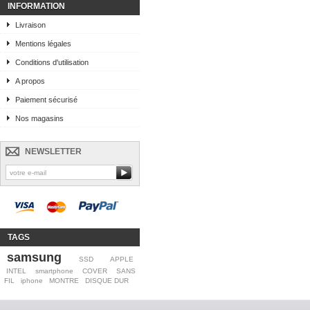
INFORMATION
Livraison
Mentions légales
Conditions d'utilisation
A propos
Paiement sécurisé
Nos magasins
NEWSLETTER
TAGS
samsung
SSD
APPLE
INTEL
smartphone
COVER
SANS
FIL
iphone
MONTRE
DISQUE DUR