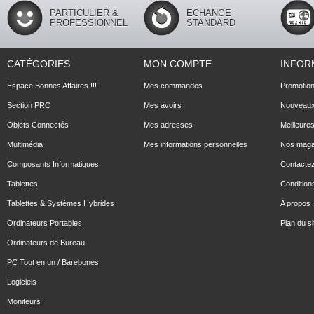
PARTICULIER &
ECHANGE
PROFESSIONNEL
STANDARD
CATÉGORIES
MON COMPTE
INFOR
Espace Bonnes Affaires !!!
Mes commandes
Promotio
Section PRO
Mes avoirs
Nouveaux
Objets Connectés
Mes adresses
Meilleure
Multimédia
Mes informations personnelles
Nos maga
Composants Informatiques
Contacte
Tablettes
Conditions
Tablettes & Systèmes Hybrides
A propos
Ordinateurs Portables
Plan du si
Ordinateurs de Bureau
PC Tout en un / Barebones
Logiciels
Moniteurs