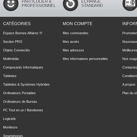
PARTICULIER &
ECHANGE
PROFESSIONNEL
STANDARD
CATÉGORIES
MON COMPTE
INFOR
Espace Bonnes Affaires !!!
Mes commandes
Promotio
Section PRO
Mes avoirs
Nouveaux
Objets Connectés
Mes adresses
Meilleure
Multimédia
Mes informations personnelles
Nos maga
Composants Informatiques
Contacte
Tablettes
Conditions
Tablettes & Systèmes Hybrides
A propos
Ordinateurs Portables
Plan du si
Ordinateurs de Bureau
PC Tout en un / Barebones
Logiciels
Moniteurs
Smartphones