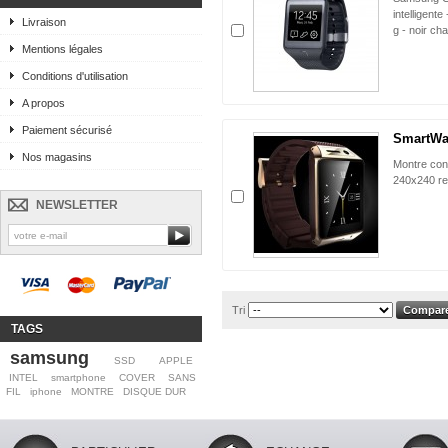
intelligente
Livraison
g - noir ch
Mentions légales
Conditions d'utilisation
A propos
Paiement sécurisé
SmartWat
Nos magasins
Montre con
240x240 re
NEWSLETTER
Tri
TAGS
samsung
SSD
APPLE
INTEL
smartphone
COVER
SANS
FIL
iphone
MONTRE
DISQUE DUR