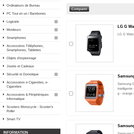
Ordinateurs de Bureau
PC Tout en un / Barebones
Logiciels
LG G Wat
Moniteurs
LG G Watch
Smartphones
Accessoires Téléphones,
Smartphones, Tablettes
Objets d'espionnage
Jouets et Cadeaux
Sécurité et Domotique
Samsung 
Accessoires e-Cigarettes, e-
Samsung Ga
Cigarettes
intelligente
g - orange
Accessoires & Périphériques
Informatique
Scooters Monocycle - Scooter's
Roller
Smart TV
Samsung 
INFORMATION
Samsung Ga