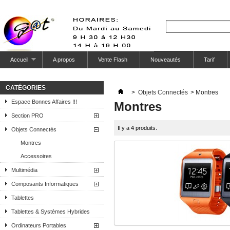
Accueil
A propos
Vente Flash
Nouveautés
Tarif
CATÉGORIES
>
Objets Connectés
>
Montres
Espace Bonnes Affaires !!!
Montres
Section PRO
Il y a 4 produits.
Objets Connectés
Montres
Accessoires
Multimédia
Composants Informatiques
Tablettes
Tablettes & Systèmes Hybrides
Ordinateurs Portables