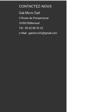
CONTACTEZ-NOUS
Gat-Micro Sarl
3 Route de Pompertuzat

31450 Belberaud
Tél : 05 62 80 43 15
e-Mail :
gatmicro31@gmail.com