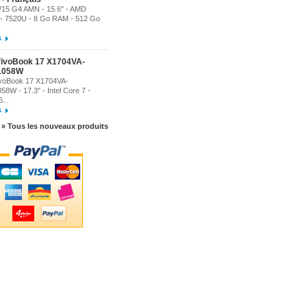
15 G4 AMN - 15.6" - AMD
- 7520U - 8 Go RAM - 512 Go
s
ivoBook 17 X1704VA-
1058W
voBook 17 X1704VA-
8W - 17.3" - Intel Core 7 -
...
s
» Tous les nouveaux produits