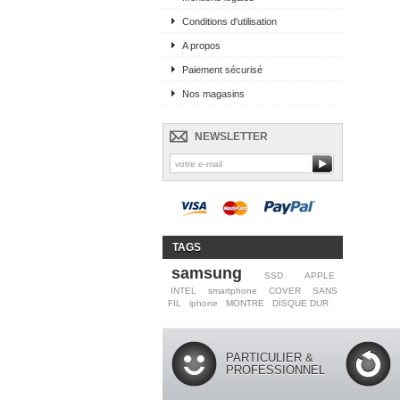
Conditions d'utilisation
A propos
Paiement sécurisé
Nos magasins
NEWSLETTER
TAGS
samsung
SSD
APPLE
INTEL
smartphone
COVER
SANS
FIL
iphone
MONTRE
DISQUE DUR
PARTICULIER &
PROFESSIONNEL