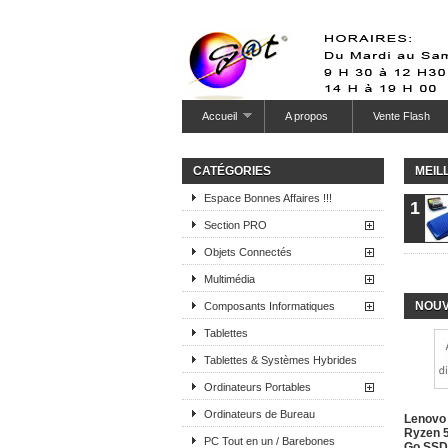
Accueil
A propos
Vente Flash
CATÉGORIES
MEIL
Espace Bonnes Affaires !!!
1
Section PRO
Objets Connectés
Multimédia
NOUV
Composants Informatiques
Tablettes
Tablettes & Systèmes Hybrides
Ordinateurs Portables
Ordinateurs de Bureau
Lenovo
Ryzen 5
PC Tout en un / Barebones
Go SSD 