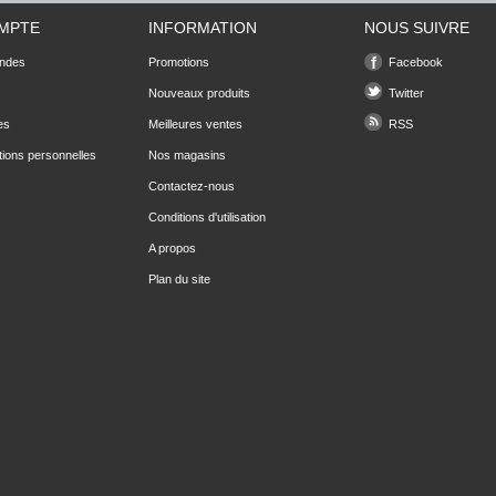
MPTE
INFORMATION
NOUS SUIVRE
ndes
Promotions
Facebook
Nouveaux produits
Twitter
es
Meilleures ventes
RSS
tions personnelles
Nos magasins
Contactez-nous
Conditions d'utilisation
A propos
Plan du site