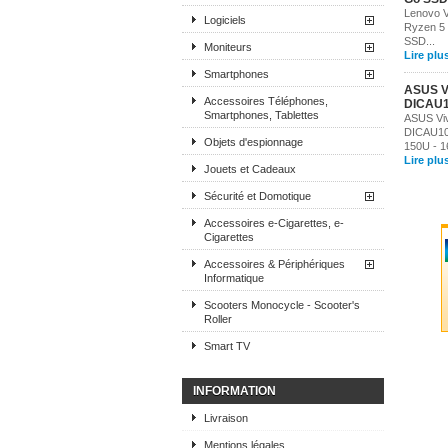
Lenovo V
Logiciels
Ryzen 5 
SSD...
Moniteurs
Lire plu
Smartphones
ASUS V
Accessoires Téléphones,
DICAU
Smartphones, Tablettes
ASUS Vi
DICAU105
Objets d'espionnage
150U - 16
Lire plu
Jouets et Cadeaux
Sécurité et Domotique
Accessoires e-Cigarettes, e-
Cigarettes
Accessoires & Périphériques
Informatique
Scooters Monocycle - Scooter's
Roller
Smart TV
INFORMATION
Livraison
Mentions légales