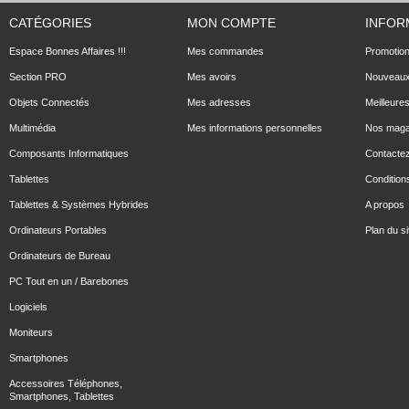
CATÉGORIES
MON COMPTE
INFOR
Espace Bonnes Affaires !!!
Mes commandes
Promotio
Section PRO
Mes avoirs
Nouveaux
Objets Connectés
Mes adresses
Meilleure
Multimédia
Mes informations personnelles
Nos maga
Composants Informatiques
Contacte
Tablettes
Conditions
Tablettes & Systèmes Hybrides
A propos
Ordinateurs Portables
Plan du si
Ordinateurs de Bureau
PC Tout en un / Barebones
Logiciels
Moniteurs
Smartphones
Accessoires Téléphones,
Smartphones, Tablettes