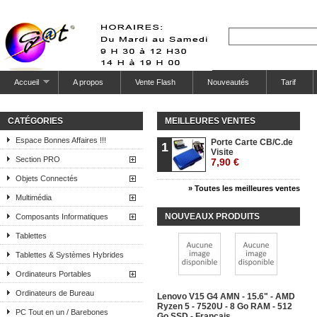
Accueil
A propos
Vente Flash
Nouveautés
Tarif
CATÉGORIES
MEILLEURES VENTES
Espace Bonnes Affaires !!!
Porte Carte CB/C.de
1
Visite
Section PRO
7,90 €
Objets Connectés
» Toutes les meilleures ventes
Multimédia
NOUVEAUX PRODUITS
Composants Informatiques
Tablettes
Tablettes & Systèmes Hybrides
Ordinateurs Portables
Ordinateurs de Bureau
Lenovo V15 G4 AMN - 15.6" - AMD
Ryzen 5 - 7520U - 8 Go RAM - 512
PC Tout en un / Barebones
Go SSD - Français