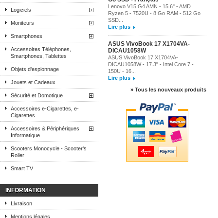
Lenovo V15 G4 AMN - 15.6" - AMD
Logiciels
Ryzen 5 - 7520U - 8 Go RAM - 512 Go
SSD...
Moniteurs
Lire plus
Smartphones
ASUS VivoBook 17 X1704VA-
Accessoires Téléphones,
DICAU1058W
Smartphones, Tablettes
ASUS VivoBook 17 X1704VA-
DICAU1058W - 17.3" - Intel Core 7 -
Objets d'espionnage
150U - 16...
Lire plus
Jouets et Cadeaux
» Tous les nouveaux produits
Sécurité et Domotique
Accessoires e-Cigarettes, e-
Cigarettes
Accessoires & Périphériques
Informatique
Scooters Monocycle - Scooter's
Roller
Smart TV
INFORMATION
Livraison
Mentions légales