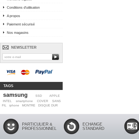
Conditions d'utilisation
A propos
Paiement sécurisé
Nos magasins
NEWSLETTER
TAGS
samsung
SSD
APPLE
INTEL
smartphone
COVER
SANS
FIL
iphone
MONTRE
DISQUE DUR
PARTICULIER &
ECHANGE
PROFESSIONNEL
STANDARD